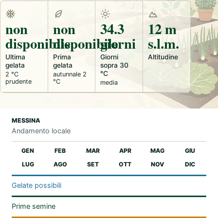
non
non
34.3
12 m
disponibile
disponibile
giorni
s.l.m.
Ultima
Prima
Giorni
Altitudine
gelata
gelata
sopra 30
°C
2 °C
autunnale 2
prudente
°C
media
MESSINA
Andamento locale
GEN
FEB
MAR
APR
MAG
GIU
LUG
AGO
SET
OTT
NOV
DIC
Gelate possibili
Prime semine