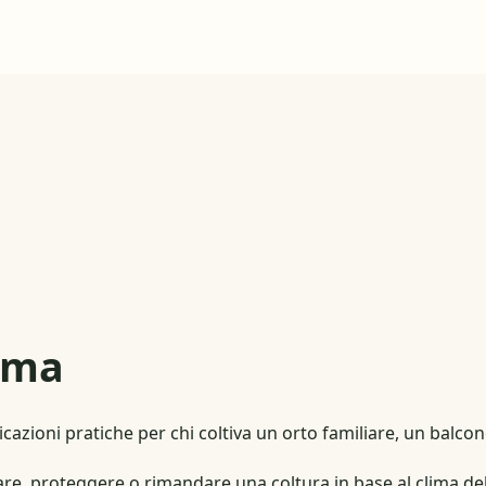
ima
indicazioni pratiche per chi coltiva un orto familiare, un ba
ntare, proteggere o rimandare una coltura in base al clima 