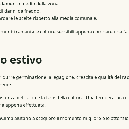
l’andamento medio della zona.
 di danni da freddo.
tardare le scelte rispetto alla media comunale.
 comuni: trapiantare colture sensibili appena compare una f
o estivo
ò ridurre germinazione, allegagione, crescita e qualità del r
 seme.
istenza del caldo e la fase della coltura. Una temperatura e
na appena effettuata.
toClima aiutano a scegliere il momento migliore e le attenzioni