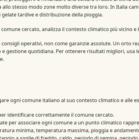
allo stesso modo zone molto diverse tra loro. In Italia cam
i gelate tardive e distribuzione della pioggia.
comune cercato, analizza il contesto climatico più vicino e l
 consigli operativi, non come garanzie assolute. Un orto re
e gestione quotidiana. Per ottenere risultati migliori, usa 
e.
are ogni comune italiano al suo contesto climatico e alle es
ti per identificare correttamente il comune cercato.
usate per associare ogni comune a un punto climatico rappre
peratura minima, temperatura massima, pioggia e andamento
rtaggio a soglie di freddo, caldo, periodo di semina, periodo 