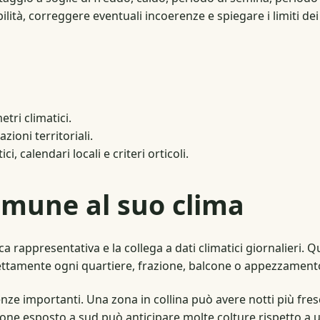
lità, correggere eventuali incoerenze e spiegare i limiti dei 
etri climatici.
ioni territoriali.
, calendari locali e criteri orticoli.
mune al suo clima
rappresentativa e la collega a dati climatici giornalieri.
ettamente ogni quartiere, frazione, balcone o appezzament
nze importanti. Una zona in collina può avere notti più fres
one esposto a sud può anticipare molte colture rispetto a 