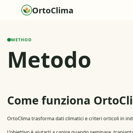
OrtoClima
METHOD
Metodo
Come funziona OrtoCl
OrtoClima trasforma dati climatici e criteri orticoli in 
L’obiettivo è aiutarti a capire quando seminare, trapia