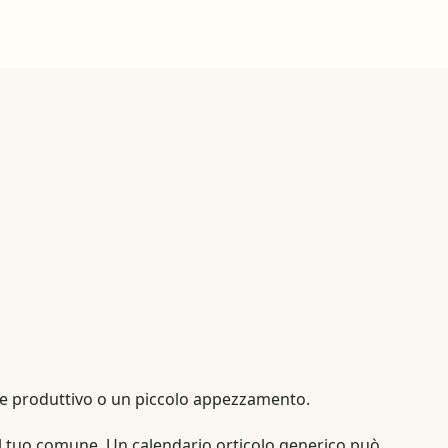
lcone produttivo o un piccolo appezzamento.
del tuo comune. Un calendario orticolo generico può