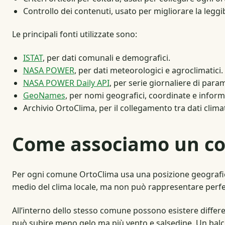
Controllo dei contenuti, usato per migliorare la leggibi
Le principali fonti utilizzate sono:
ISTAT
, per dati comunali e demografici.
NASA POWER
, per dati meteorologici e agroclimatici.
NASA POWER Daily API
, per serie giornaliere di param
GeoNames
, per nomi geografici, coordinate e informaz
Archivio OrtoClima, per il collegamento tra dati climatici
Come associamo un co
Per ogni comune OrtoClima usa una posizione geografica 
medio del clima locale, ma non può rappresentare perf
All’interno dello stesso comune possono esistere differe
può subire meno gelo ma più vento e salsedine. Un balc