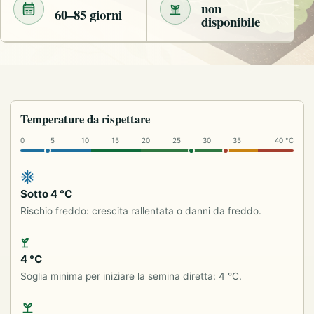
non
60–85 giorni
disponibile
Temperature da rispettare
0
5
10
15
20
25
30
35
40 °C
Sotto 4 °C
Rischio freddo: crescita rallentata o danni da freddo.
4 °C
Soglia minima per iniziare la semina diretta: 4 °C.