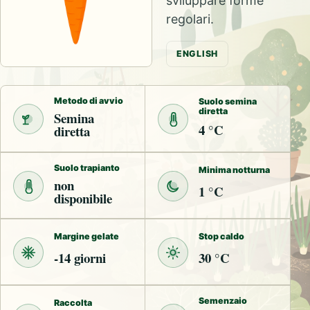
sviluppare forme
regolari.
ENGLISH
Metodo di avvio
Suolo semina
diretta
Semina
4 °C
diretta
Suolo trapianto
Minima notturna
non
1 °C
disponibile
Margine gelate
Stop caldo
-14 giorni
30 °C
Semenzaio
Raccolta