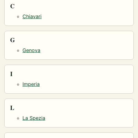
C
Chiavari
G
Genova
I
Imperia
L
La Spezia