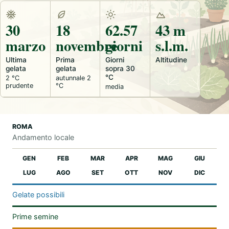
30
18
62.57
43 m
marzo
novembre
giorni
s.l.m.
Ultima
Prima
Giorni
Altitudine
gelata
gelata
sopra 30
°C
2 °C
autunnale 2
prudente
°C
media
ROMA
Andamento locale
GEN
FEB
MAR
APR
MAG
GIU
LUG
AGO
SET
OTT
NOV
DIC
Gelate possibili
Prime semine